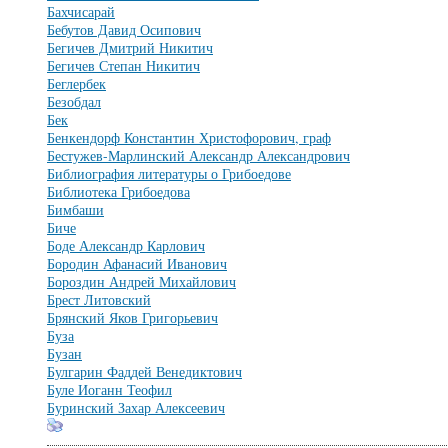
Бахчисарай
Бебутов Давид Осипович
Бегичев Дмитрий Никитич
Бегичев Степан Никитич
Беглербек
Безобдал
Бек
Бенкендорф Константин Христофорович, граф
Бестужев-Марлинский Александр Александрович
Библиография литературы о Грибоедове
Библиотека Грибоедова
Бимбаши
Биче
Боде Александр Карлович
Бородин Афанасий Иванович
Бороздин Андрей Михайлович
Брест Литовский
Брянский Яков Григорьевич
Буза
Бузан
Булгарин Фаддей Венедиктович
Буле Иоганн Теофил
Буринский Захар Алексеевич