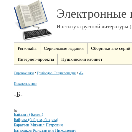
Электронные 
Института русской литературы 
Personalia
Сериальные издания
Сборники вне серий
Интернет-проекты
Пушкинский кабинет
Справочники
/
Грибоедов. Энциклопедия
/
-Б-
Показать меню
-Б-
Байазит (Баязет)
Байрам (бейрам, бехрам)
Баратаев Михаил Петрович
Батюшков Константин Николаевич