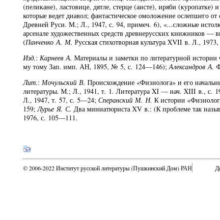
(пеликане), ластовице, дятле, стерце (аисте), иряби (куропатке)
которые ведет диавол; фантастическое омоложение ослепшего от
Древней Руси. М.; Л., 1947, с. 94, примеч. 6), «...сложные ист
арсенале художественных средств древнерусских книжников — вп
(
Панченко А. М.
Русская стихотворная культура XVII в. Л., 1973
Изд.
:
Карнеев А.
Материалы и заметки по литературной истории Ф
му тому Зап. имп. АН, 1895, № 5, с. 124—146);
Александров А.
Ф
Лит.
:
Мочульский В.
Происхождение «Физиолога» и его начальные
литературы. М.; Л., 1941, т. 1. Литература XI — нач. XIII в., с.
Л., 1947, т. 57, с. 5—24;
Сперанский М. Н.
К истории «Физиолога
159;
Лурье Я. С.
Два миниатюриста XV в.: (К проблеме так назыв
1976, с. 105—111.
© 2006-2022 Институт русской литературы (Пушкинский Дом) РАН
Д