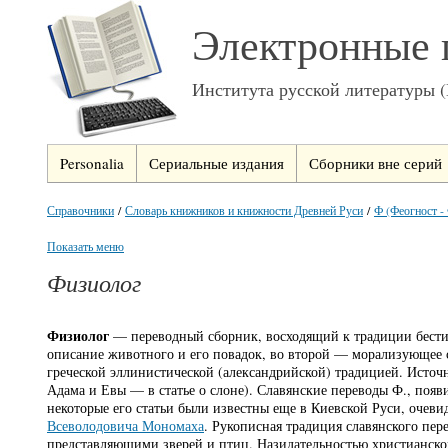
Электронные 
Института русской литературы 
Personalia
Сериальные издания
Сборники вне серий
Справочники
/
Словарь книжников и книжности Древней Руси
/
Ф (Феогност -
Показать меню
Физиолог
Физиолог
— переводный сборник, восходящий к традиции бестиар
описание животного и его повадок, во второй — морализующее си
греческой эллинистической (александрийской) традицией. Источ
Адама и Евы — в статье о слоне). Славянские переводы Ф., появ
некоторые его статьи были известны еще в Киевской Руси, очев
Всеволодовича Мономаха
. Рукописная традиция славянского пер
представляющими зверей и птиц. Назидательностью христианской м