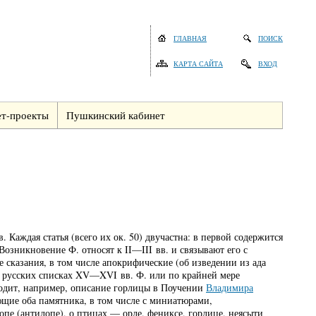
ГЛАВНАЯ
ПОИСК
КАРТА САЙТА
ВХОД
т-проекты
Пушкинский кабинет
Каждая статья (всего их ок. 50) двучастна: в первой содержится
озникновение Ф. относят к II—III вв. и связывают его с
сказания, в том числе апокрифические (об изведении из ада
 в русских списках XV—XVI вв. Ф. или по крайней мере
ходит, например, описание горлицы в Поучении
Владимира
ющие оба памятника, в том числе с миниатюрами,
опе (антилопе), о птицах — орле, фениксе, горлице, неясыти