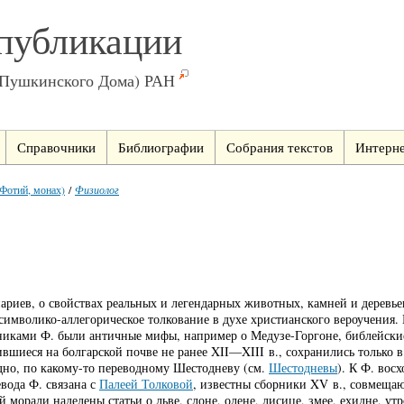
публикации
(Пушкинского Дома) РАН
Справочники
Библиографии
Собрания текстов
Интерне
 Фотий, монах)
/
Физиолог
иев, о свойствах реальных и легендарных животных, камней и деревьев. 
мволико-аллегорическое толкование в духе христианского вероучения. В
никами Ф. были античные мифы, например о Медузе-Горгоне, библейские 
ившиеся на болгарской почве не ранее XII—XIII в., сохранились только
идно, по какому-то переводному Шестодневу (см.
Шестодневы
). К Ф. вос
евода Ф. связана с
Палеей Толковой
, известны сборники XV в., совмеща
орали наделены статьи о льве, слоне, олене, лисице, змее, ехидне, утр