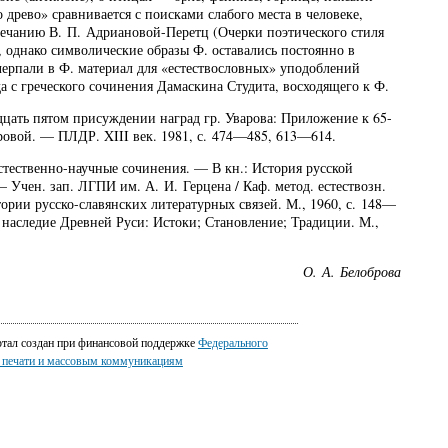
о древо» сравнивается с поисками слабого места в человеке,
амечанию В. П. Адриановой-Перетц (Очерки поэтического стиля
», однако символические образы Ф. оставались постоянно в
черпали в Ф. материал для «естествословных» уподоблений
да с греческого сочинения Дамаскина Студита, восходящего к Ф.
дцать пятом присуждении наград гр. Уварова: Приложение к 65-
бровой. — ПЛДР. XIII век. 1981, с. 474—485, 613—614.
тественно-научные сочинения. — В кн.: История русской
Учен. зап. ЛГПИ им. А. И. Герцена / Каф. метод. естествозн.
ории русско-славянских литературных связей. М., 1960, с. 148—
наследие Древней Руси: Истоки; Становление; Традиции. М.,
О. А. Белоброва
ртал создан при финансовой поддержке
Федерального
о печати и массовым коммуникациям