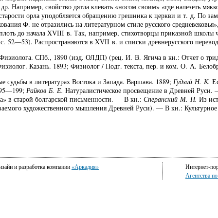
 и др. Например, свойство дятла клевать «носом своим» «где налезеть мякк
 старости орла уподобляется обращению грешника к церкви и т. д. По з
олкования Ф. не отразились на литературном стиле русского средневековья
лоть до начала XVIII в. Так, например, стихотворцы приказной школы 
, с. 52—53). Распространяются в XVII в. и списки древнерусского перево
изиолога. СПб., 1890 (изд. ОЛДП) (рец. И. В. Ягича в кн.: Отчет о три
изиолог. Казань. 1893; Физиолог / Подг. текста, пер. и ком. О. А. Бело
 судьбы в литературах Востока и Запада. Варшава. 1889;
Гудзий Н. К.
Ес
 195—199;
Райков Б. Е.
Натуралистическое просвещение в Древней Руси. — 
» в старой болгарской письменности. — В кн.:
Сперанский М. Н.
Из ист
аемого художественного мышления Древней Руси). — В кн.: Культурное 
изайн и разработка компании
«Аркадия»
Интернет-по
Агентства п