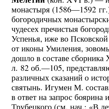
монастыря (1586—1592 гг.)
богородичных монастырски
чудесех пречистыя богород
Успенья, иже во Псковской
от иконы Умиления, зовом
дошло в составе сборника 
л. 82 об.—105, представля
различных сказаний о исто
святынь. Игумен М. состави
в ответ на запрос боярина
Трубецкого (см. нач.: «В л