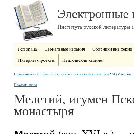
Электронные 
Института русской литературы 
Personalia
Сериальные издания
Сборники вне серий
Интернет-проекты
Пушкинский кабинет
Справочники
/
Словарь книжников и книжности Древней Руси
/
М (Макарий...
Показать меню
Мелетий, игумен Пск
монастыря
Мелетий
(кон. XVI в.) — 