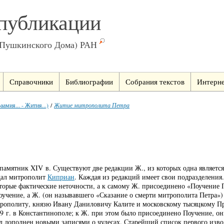
публикации
(Пушкинского Дома) РАН
Справочники
Библиографии
Собрания текстов
Интерне
амия... - Жития...)
/
Житие митрополита Петра
амятник XIV в. Существуют две редакции Ж., из которых одна является
здал митрополит
Киприан
. Каждая из редакций имеет свои подразделения.
которые фактические неточности, а к самому Ж. присоединено «Поучение 
поучение, а Ж. (он называвшего «Сказание о смерти митрополита Петра
рополиту, князю Ивану Даниловичу Калите и московскому тысяцкому Про
9 г. в Константинополе; к Ж. при этом было присоединено Поучение, он
ыл дополнен новыми записями о чудесах. Старейший список первого изво