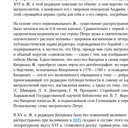
XVI в. Ж. в этой редакции невелико по объему, в нем коротко г
митрополитом, о конфликте его с тверским епископом Андреем, 
этой строящейся церкви гроба для себя и о его смерти, погребе
На основе этого первоначального Ж., существенно распростран
было читаться после 6-й песни канона). Сравнительно с первой 
пророческим видением во сне отроку Петру мужа в святительски
поучительного рассказа человека с широким жизненным и литер
публицистическая задача редактора, порождаемая его борьбой с
подчеркивается, в частности, что Петр, прежде чем стать митро
и объятый недугом «самовластия» — схоже с тем, как изобража
гибели Митяя. Единственное, что опустил Киприан в своем пер
Киприана Ж. приобрело также черты его автобиографии: во-первы
о бедствиях, испытанных Киприаном в 1379—1380 г. в осажденн
Киприану — после его молитвенного обращения к тому — добра
пронизывающей эту редакцию публицистичности и самому ее хар
митрополичий престол, наставления князю), а также по тому, что
(С. Шевырев, Л. А. Дмитриев, Г. М. Прохоров). Старейший спис
Харьковской Государственной научной библиотеке им. В. Г. Кор
что Киприан написал Ж. в подмосковном селе Голенищеве в пери
Похвальному слову митрополиту Петру.
В XV в. Ж. в редакции Киприана было без изменений включено 
распространено при включении в
ВМЧ
(издано в составе этого п
литературному вкусу XVI в. (появляется диалог, прямая речь, те