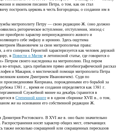
жизни и иконном писании Петра, о том, как он стал
ичу построить церковь в честь Богородицы, о создании им в
 Службы митрополиту Петру — свою редакцию Ж. (оно должно
оявились риторическое вступление, отступления, эпизод с
ание приобрело характер непринужденного живого и
зволяющего себе эмфазу и иронию. Здесь ощутима
митрием Ивановичем за свои митрополичьи права:
, а его соперник Геронтий характеризуется как человек дерзкий
дору, в
Повести о Митяе
и летописной статье, где говорится о
ии» Петром своего наследника на митрополию. Под пером
а во-вторых, здесь прибавлен прямо автобиографический рассказ
илофея и Макария, о мистической помощи митрополита Петра
 великим князем Дмитрием Ивановичем). Судя по
ми произведениями Киприана, порожденными его борьбой за
убежа 1381 г., время ее создания определяется как 1381 г.
пергаменной Служебной минее на декабрь (хранится в
щегося в
Степенной книге
и в одном сборнике XVII в., о том,
ианом же на основании его собственной редакции Ж.
Димитрия Ростовского. В XVI же в. оно было значительно
а). Распространения носят характер общих мест, отвечающих
лось также несколько сокращений или сокращенных пересказов