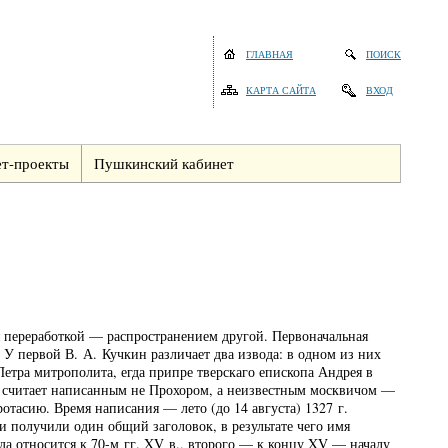
ГЛАВНАЯ
ПОИСК
КАРТА САЙТА
ВХОД
т-проекты
Пушкинский кабинет
 переработкой — распространением другой. Первоначальная
 У первой В. А. Кучкин различает два извода: в одном из них
Петра митрополита, егда припре тверскаго епископа Андрея в
») считает написанным не Прохором, а неизвестным москвичом —
тасию. Время написания — лето (до 14 августа) 1327 г.
и получили один общий заголовок, в результате чего имя
да относится к 70-м гг. XV в., второго — к концу XV — началу