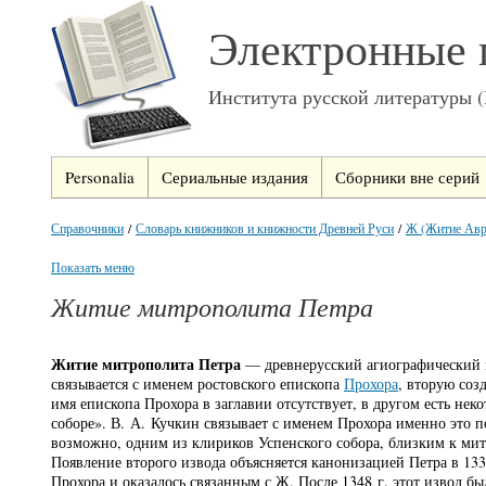
Электронные 
Института русской литературы 
Personalia
Сериальные издания
Сборники вне серий
Справочники
/
Словарь книжников и книжности Древней Руси
/
Ж (Житие Авра
Показать меню
Житие митрополита Петра
Житие митрополита Петра
— древнерусский агиографический п
связывается с именем ростовского епископа
Прохора
, вторую со
имя епископа Прохора в заглавии отсутствует, в другом есть не
соборе». В. А. Кучкин связывает с именем Прохора именно это 
возможно, одним из клириков Успенского собора, близким к мит
Появление второго извода объясняется канонизацией Петра в 133
Прохора и оказалось связанным с Ж. После 1348 г. этот извод б