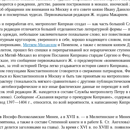
оворится о рождении, детстве, раннем пострижении в монахи, иноческой 
об обращении им внимания на Москву и его совете князю Ивану Данилов
нии и посмертных чудесах. Первоначальная редакция Ж. издана Макарием.
ив и переработав его, митрополит Киприан создал — как часть большой
эта редакция отличается большей отделанностыо литературной формы — п
х одеждах, небольшое заключительное похвальное слово; все повествов
атурным кругозором, уверенного в себе, хорошо владеющего словом, по
 соперниками,
Митяем-Михаилом
и Пименом, а также с великим князем Д
политом, прошел без спешки и перепрыгиваний все иерархические ступени
ется Митяй-Михаил во втором Послании Киприана старцам Сергию и Фео
есказе, это сообщение первоначального Ж. о предсмертном «воименован
х, за этой историей Петра легко угадывается история самого Киприана, 
ом генуэзцами Константинополе (говорится о свержении патриархов, Ф
ться из Константинополя в Москву и быть там принятым на митрополию
актеру (тональность мягкого сравнительно с другими публицистически
 автобиографические и все иные фактические данные не переходят в ней р
ок этой редакции Ж. находится в составе Службы митрополиту Петру в 
оленко). Сообщение «Сказания вкратце о премудром Киприане», содержа
од 1397—1404 г., относится, по всей вероятности, к написанному Кипр
в Иосифо-Волоколамские Минеи, а в XVII в. — в Милютинские и Минеи 
амятника, а также в составе Степенной книги и в работе Б. Ст. Ангелов
кст делится заголовками на главы). За время с XVI в. по XVIII в. появи