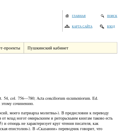
ГЛАВНАЯ
ПОИСК
КАРТА САЙТА
ВХОД
т-проекты
Пушкинский кабинет
t. 54, col. 756—780; Acta conciliorum œcumeniorum. Ed.
я к этому сочинению.
осий, моего патриарха молитвы»). В предисловии к переводу
я от млад ногот омирьскиим и риторьскыим книгам таково есть
) и отнюдь не характеризует круг чтения писателя, как
ская епистолия»). В «Сказании» переводчик говорит, что