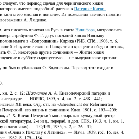
следует, что перевод сделан для черниговского князя
 которого имеется подробный рассказ в
Патерике Киево-
е и книгы его многыя и доныне». Из пожелания «вечной памяти»
, возражения А. Лященко.
м, что писатель приехал на Русь в свите
Никифора
, митрополита
роверг атрибуцию Ф. Г. двух посланий князю Изяславу
упоминаемого в «Вопрошании» Кирика (РИБ. СПб., 1908, т. 6,
исавший «Поучение святаго Панкратия о крещении обеда и пития»,
сать Ф. Г. некоторые другие сочинения — Житие князя
 поучение в субботу сыропустную — не выдерживают критики.
у он был опубликован О. Бодянским. Перевод этот входит в
0.
кн. 2, с. 12;
Шахматов А. А.
Киевопечерский патерик и
литературе. — ИОРЯС, 1899, т. 4, кн. 2, с. 438—441;
ателя XII века. Отд. отт. из «Jahresbericht der Reformierten
ечерский, его жизнь и сочинения. Киев, 1901, с. 193—209;
тц Л. К.
Киево-Печерский монастырь как культурный центр
кой литературы. 2-е изд., перераб. и доп. СПб., 1913, ч. 1, кн. 1,
у о латинянах). — ТОДРЛ, 1935, т. 2, с. 26—31;
я «Слова к Изяславу о Латинех». — Slavia, 1939, roč. 16, seš. 4,
chen, 1982, S. 179—184.