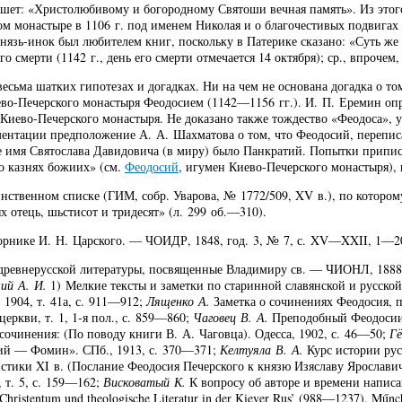
ишет: «Христолюбивому и богородному Святоши вечная память». Из этого 
ом монастыре в 1106 г. под именем Николая и о благочестивых подвигах
князь-инок был любителем книг, поскольку в Патерике сказано: «Суть ж
о смерти (1142 г., день его смерти отмечается 14 октября); ср., впрочем
весьма шатких гипотезах и догадках. Ни на чем не основана догадка о то
иево-Печерского монастыря Феодосием (1142—1156 гг.). И. П. Еремин оп
 Киево-Печерского монастыря. Не доказано также тождество «Феодоса», 
ргументации предположение А. А. Шахматова о том, что Феодосий, переп
кое имя Святослава Давидовича (в миру) было Панкратий. Попытки припи
«о казнях божиих» (см.
Феодосий
, игумен Киево-Печерского монастыря),
нственном списке (ГИМ, собр. Уварова, № 1772/509, XV в.), по котором
х отець, шьстисот и тридесят» (л. 299 об.—310).
орнике И. Н. Царского. — ЧОИДР, 1848, год. 3, № 7, с. XV—XXII, 1—2
ревнерусской литературы, посвященные Владимиру св. — ЧИОНЛ, 1888, 
ий А. И.
1) Мелкие тексты и заметки по старинной славянской и русской 
 1904, т. 41а, с. 911—912;
Лященко А.
Заметка о сочинениях Феодосия, пис
церкви, т. 1, 1-я пол., с. 859—860;
Чаговец В. А.
Преподобный Феодосии П
очинения: (По поводу книги В. А. Чаговца). Одесса, 1902, с. 46—50;
Гё
кий — Фомин». СПб., 1913, с. 370—371;
Келтуяла В. А.
Курс истории русс
тики XI в. (Послание Феодосия Печерского к князю Изяславу Ярославич
 т. 5, с. 159—162;
Висковатый К.
К вопросу об авторе и времени написани
Christentum und theologische Literatur in der Kiever Rus’ (988—1237). Műn