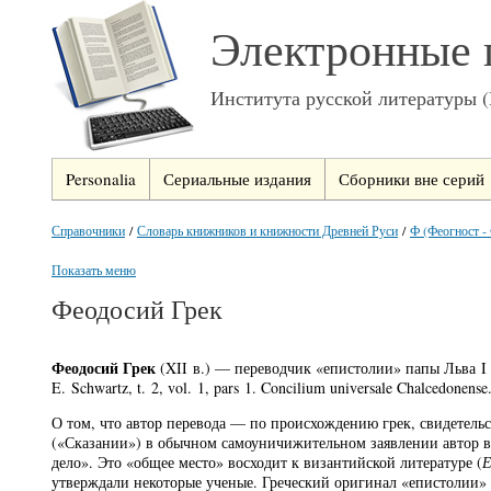
Электронные 
Института русской литературы 
Personalia
Сериальные издания
Сборники вне серий
Справочники
/
Словарь книжников и книжности Древней Руси
/
Ф (Феогност -
Показать меню
Феодосий Грек
Феодосий Грек
(XII в.) — переводчик «епистолии» папы Льва I Фл
E. Schwartz, t. 2, vol. 1, pars 1. Concilium universale Chalcedone
О том, что автор перевода — по происхождению грек, свидетель
(«Сказании») в обычном самоуничижительном заявлении автор вы
дело». Это «общее место» восходит к византийской литературе (
Е
утверждали некоторые ученые. Греческий оригинал «епистолии» п