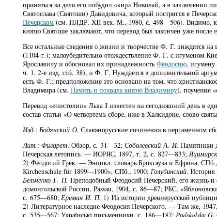
приняться за дело его побудил «кир» Николай, а в заключении п
Святослава (Святоши) Давидовича, который постригся в Печерск
Печерском
(см. ПЛДР. XII век. М., 1980, с. 498—506). Видимо, 
князю Святоше заключают, что перевод был закончен уже после ег
Все остальные сведения о жизни и творчестве Ф. Г. зиждятся на 
(1104 г.); малоубедительно отождествление Ф. Г. с игуменом К
Ярославичу и обосновал их принадлежность
Феодосию
, игумену
ч. 1. 2-е изд. стб. 38), и Ф. Г. Нуждается в дополнительной а
есть Ф. Г.; предположение это основано на том, что христианс
Владимира (см.
Память и похвала князю Владимиру
), поучение 
Перевод «епистолии» Льва I известен на сегодняшний день в еди
состав статьи «О четвертемъ сборе, иже в Халкидоне, слово святы
Изд.
:
Бодянский О.
Славянорусские сочинения в пергаменном сб
Лит.
:
Филарет
. Обзор, с. 31—32;
Соболевский А. И.
Памятники д
Печерская летопись. — ИОРЯС, 1897, т. 2, с. 827—833;
Яцимирск
2) Феодосий Грек. — Энцикл. словарь Брокгауза и Ефрона. СПб.,
Kirchenschule für 1899—1900». СПб., 1900;
Голубинский
. История 
Бельченко Г. П.
Преподобный Феодосий Печерский, его жизнь и с
домонгольской России. Passau, 1904, с. 86—87; РБС, «Яблоновс
с. 675—680;
Еремин И. П.
1) Из истории древнерусской публицис
2) Литературное наследие Феодосия Печерского. — Там же, 1947,
с. 535—567; Украïнськi письменники, с. 186—187;
Ро
dskal
sk
у
G
.