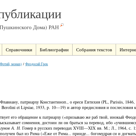
публикации
(Пушкинского Дома) РАН
Справочники
Библиографии
Собрания текстов
Интерне
 Фотий, монах)
/
Феодосий Грек
авиану, патриарху Константиноп., о ереси Евтихия (PL, Parisiis, 1846, 
nse. Berolini et Lipsiae, 1933, p. 10—19) и автор предисловия и послеслови
ствует его обращение к патриарху («призываю же раб твой, инокый Феод
сказывает сомнения, достоин ли он браться за перевод, ибо «учившимс
гунов А. Н.
Гомер в русских переводах XVIII—XIX вв. М.; Л., 1964, с. 15
олучен был из Рима («Еже от Рима... прииде... богомудрая си и догмать