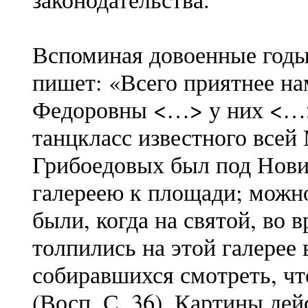
Вспоминая довоенные годы,
пишет: «Всего приятнее на
Федоровны <…> у них <…> 
танцкласс известного все
Грибоедовых был под Нови
галереею к площади; можно
были, когда на святой, во
толпились на этой галерее 
собиравшихся смотреть, ч
(Восп. С. 36). Картины де