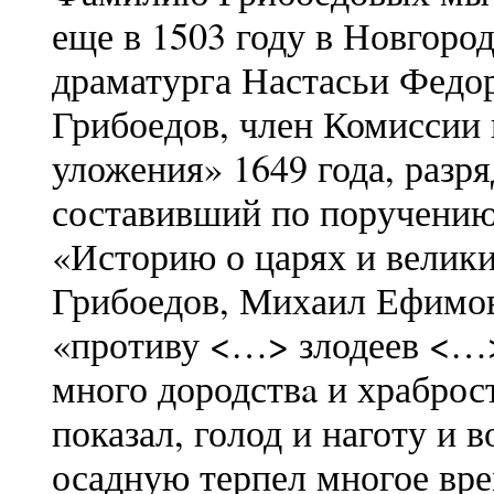
еще в 1503 году в Новгоро
драматурга Настасьи Фед
Грибоедов, член Комиссии
уложения» 1649 года, разря
составивший по поручению
«Историю о царях и велики
Грибоедов, Михаил Ефимо
«противу <…> злодеев <…>
много дородствa и храброс
показал, голод и наготу и 
осадную терпел многое вре