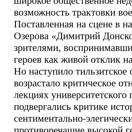
широкое общественное недо
возможность трактовки во
Поставленная на сцене в на
Озерова «Димитрий Донско
зрителями, воспринимавши
героев как живой отклик н
Но наступило тильзитское 
возрастало критическое от
лекциях университетского 
подвергались критике исто
сентиментально-элегически
противоречащие высокой ге