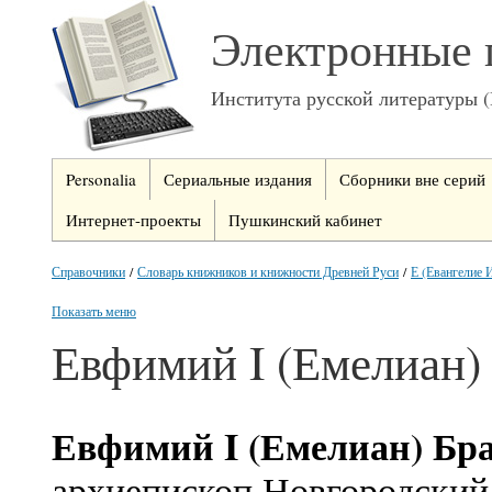
Электронные 
Института русской литературы 
Personalia
Сериальные издания
Сборники вне серий
Интернет-проекты
Пушкинский кабинет
Справочники
/
Словарь книжников и книжности Древней Руси
/
Е (Евангелие И
Показать меню
Евфимий I (Емелиан)
Евфимий
I
(Емелиан) Бр
архиепископ Новгородский,