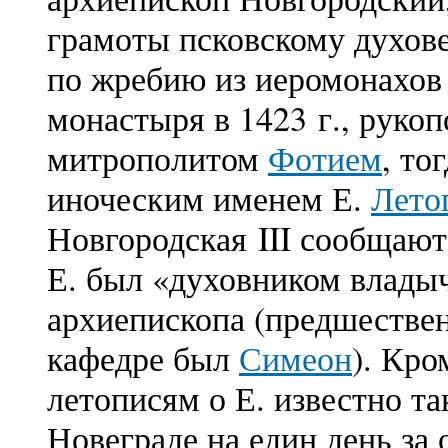
грамоты псковскому духове
по жребию из иеромонахов
монастыря в 1423 г., руко
митрополитом
Фотием
, то
иноческим именем Е.
Лето
Новгородская III сообщают
Е. был «духовником владыч
архиепископа (предшествен
кафедре был
Симеон
). Кро
летописям о Е. известно та
Новеграде на един день за