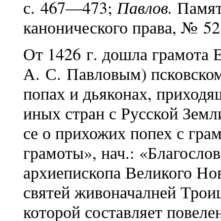
Павлов.
с. 467—473;
Памят
канонического права, № 52
От 1426 г. дошла грамота 
А. С. Павловым) псковском
попах и дьяконах, приходя
иных стран с Русской Земл
се о прихожих попех с гра
грамоты», нач.: «Благосло
архиепископа Великого Но
святей живоначалней Троице
которой составляет повеле