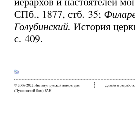
иерархов и настоятелей мо
Филар
СПб., 1877, стб. 35;
Голубинский.
История церкви
с. 409.
© 2006-2022 Институт русской литературы
Дизайн и разработ
(Пушкинский Дом) РАН