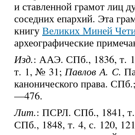
и ставленной грамот лиц д
соседних епархий. Эта гра
книгу
Великих Миней Чет
археографические примечан
Изд.
: ААЭ. СПб., 1836, т. 
Павлов А. С.
т. 1, № 31;
Па
канонического права. СПб.;
—476.
Лит.
: ПСРЛ. СПб., 1841, т.
СПб., 1848, т. 4, с. 120, 1