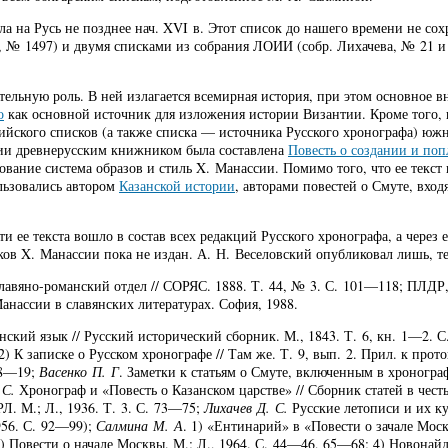
ла на Русь не позднее нач. XVI в. Этот список до нашего времени не со
, № 1497) и двумя списками из собрания ЛОИИ (собр. Лихачева, № 21 и
тельную роль. В ней излагается всемирная история, при этом основное 
о
как основной источник для изложения истории Византии. Кроме того, 
офийского списков (а также списка — источника Русского хронографа) ю
ссии древнерусским книжником была составлена
Повесть о создании и по
ование система образов и стиль X. Манассии. Помимо того, что ее текст
льзовались автором
Казанской истории
, авторами повестей о Смуте, вхо
и ее текста вошло в состав всех редакций Русского хронографа, а через 
сков X. Манассии пока не издан. А. Н. Веселовский опубликовал лишь, т
 Славяно-романский отдел // СОРЯС. 1888. Т. 44, № 3. С. 101—118; ПЛД
нассии в славянских литературах. София, 1988.
нский язык // Русский исторический сборник. М., 1843. Т. 6, кн. 1—2. 
2) К записке о Русском хронографе // Там же. Т. 9, вып. 2. Прил. к про
18—19;
Васенко П. Г
. Заметки к статьям о Смуте, включенным в хронограф
 С.
Хронограф и «Повесть о Казанском царстве» // Сборник статей в чест
Л. М.; Л., 1936. Т. 3. С. 73—75;
Лихачев Д. С.
Русские летописи и их ку
956. С. 92—99);
Салмина М. А
. 1) «Ентинарий» в «Повести о зачале Моск
 3) Повести о начале Москвы. М.; Л., 1964. С. 44—46, 65—68; 4) Новона