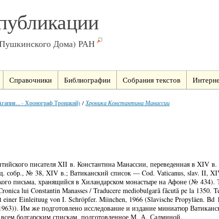
публикации
(Пушкинского Дома) РАН
Справочники
Библиографии
Собрания текстов
Интерне
гапия... - Хронограф Троицкий)
/
Хроника Константина Манассии
ийского писателя XII в. Константина Манассии, переведенная в XIV в. 
 собр., № 38, XIV в.; Ватиканский список — Cod. Vaticanus, slav. II,
рбского письма, хранящийся в Хиландарском монастыре на Афоне (№ 434)
 lui Constantin Manasses / Traducere mediobulgară făcută pe la 1350. Text ş
it einer Einleituug von I. Schröpfer. Miinchen, 1966 (Slavische Propyläen
963)). Им же подготовлено исследование и издание миниатюр Ватиканск
о всем болгарским спискам, подготовленное М. А. Салминой.