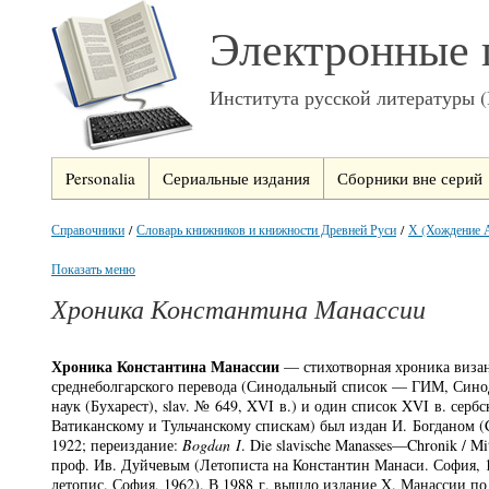
Электронные 
Института русской литературы 
Personalia
Сериальные издания
Сборники вне серий
Справочники
/
Словарь книжников и книжности Древней Руси
/
Х (Хождение А
Показать меню
Хроника Константина Манассии
Хроника Константина Манассии
— стихотворная хроника визант
среднеболгарского перевода (Синодальный список — ГИМ, Синод.
наук (Бухарест), slav. № 649, XVI в.) и один список XVI в. се
Ватиканскому и Тульчанскому спискам) был издан И. Богданом (Cronica
1922; переиздание:
Bogdan I
. Die slavische Manasses—Chronik / M
проф. Ив. Дуйчевым (Летописта на Константин Манаси. София, 1
летопис. София, 1962). В 1988 г. вышло издание X. Манассии п