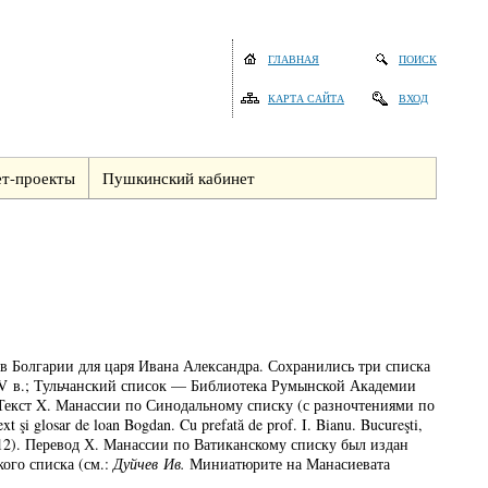
ГЛАВНАЯ
ПОИСК
КАРТА САЙТА
ВХОД
т-проекты
Пушкинский кабинет
в Болгарии для царя Ивана Александра. Сохранились три списка
 XIV в.; Тульчанский список — Библиотека Румынской Академии
. Текст X. Манассии по Синодальному списку (с разночтениями по
i glosar de loan Bogdan. Cu prefată de prof. I. Bianu. Bucureşti,
. Bd 12). Перевод Х. Манассии по Ватиканскому списку был издан
ого списка (см.:
Дуйчев Ив.
Миниатюрите на Манасиевата