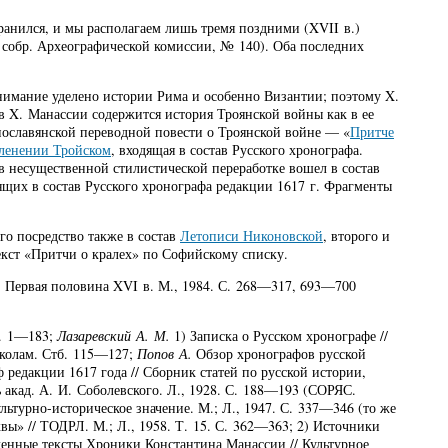
хранился, и мы располагаем лишь тремя поздними (XVII в.)
 собр. Археографической комиссии, № 140). Оба последних
внимание уделено истории Рима и особенно Византии; поэтому X.
в X. Манассии содержится история Троянской войны как в ее
жнославянской переводной повести о Троянской войне — «
Притче
пленении Тройском
, входящая в состав Русского хронографа.
 в несущественной стилистической переработке вошел в состав
дящих в состав Русского хронографа редакции 1617 г. Фрагменты
его посредство также в состав
Летописи Никоновской
, второго и
екст «Притчи о кралех» по Софийскому списку.
Р, Первая половина XVI в. М., 1984. С. 268—317, 693—700
С. 1—183;
Лазаревский А. М.
1) Записка о Русском хронографе //
токолам. Стб. 115—127;
Попов А.
Обзор хронографов русской
 редакции 1617 года // Сборник статей по русской истории,
ь акад. А. И. Соболевского. Л., 1928. С. 188—193 (СОРЯС.
льтурно-историческое значение. М.; Л., 1947. С. 337—346 (то же
вы» // ТОДРЛ. М.; Л., 1958. Т. 15. С. 362—363; 2) Источники
йденные тексты Хроники Константина Манассии // Культурное