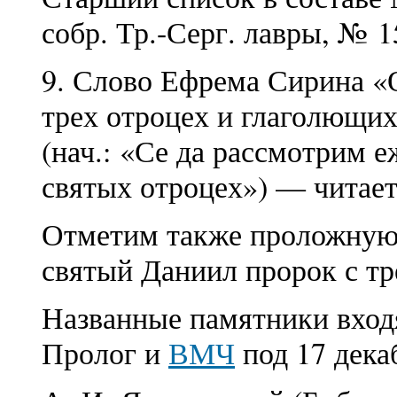
собр. Тр.-Серг. лавры, № 1
9. Слово Ефрема Сирина «
трех отроцех и глаголющих,
(нач.: «Се да рассмотрим е
святых отроцех») — читает
Отметим также проложную 
святый Даниил пророк с тре
Названные памятники входя
Пролог и
ВМЧ
под 17 дека