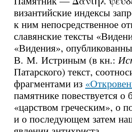
Памятник — Δανι
λ ψευδ
ὴ
византийские индексы зап
к ним непосредственное о
славянские тексты «Видени
«Видения», опубликованны
Ис
В. М. Истриным (в кн.:
Патарского) текст, соотнос
фрагментами из
«Откровен
памятнике повествуется о 
«царством греческим», о п
и о последующем затем на
явлении антихриста.