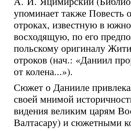
А. И. Яцимирский (Библио
упоминает также Повесть о
отроках, известную в южно
восходящую, по его предп
польскому оригиналу Жити
отроков (нач.: «Даниил пр
от колена...»).
Сюжет о Данииле привлека
своей мнимой историчност
видения великим царям Во
Валтасару) и сюжетными к