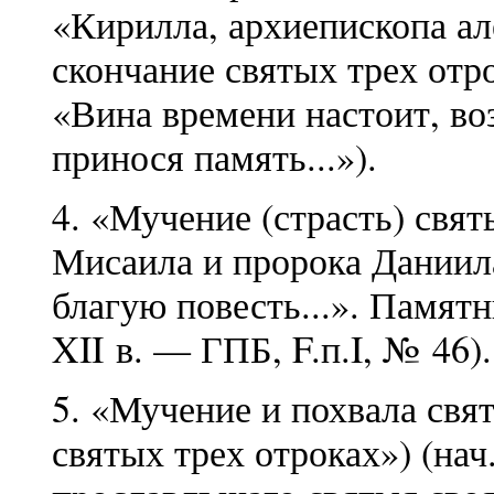
«Кирилла, архиепископа ал
скончание святых трех отро
«Вина времени настоит, во
принося память...»).
4. «Мучение (страсть) свят
Мисаила и пророка Даниила
благую повесть...». Памятн
XII в. — ГПБ, F.п.I, № 46).
5. «Мучение и похвала свя
святых трех отроках») (нач