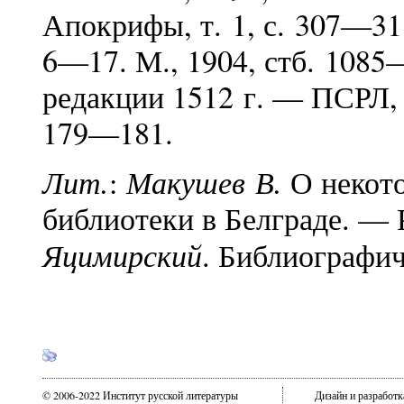
Апокрифы, т. 1, с. 307—31
6—17. М., 1904, стб. 1085
редакции 1512 г. — ПСРЛ, 1
179—181.
Лит.
Макушев В.
:
О некот
библиотеки в Белграде. — Р
Яцимирский
. Библиографич
© 2006-2022 Институт русской литературы
Дизайн и разработ