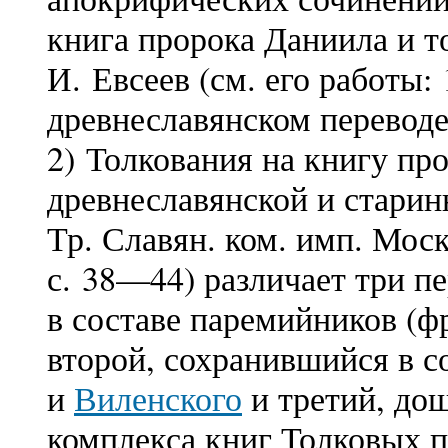
книга пророка Даниила и т
И. Евсеев (см. его работы:
древнеславянском переводе:
2) Толкования на книгу пр
древнеславянской и стари
Тр. Славян. ком. имп. Моск.
с. 38—44) различает три п
в составе паремийников (фра
второй, сохранившийся в 
и
Виленского
и третий, дош
комплекса книг Толковых п