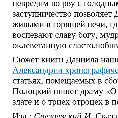
невредим во рву с голодны
заступничество позволяет 
живыми в горящей печи, гд
воспевают славу богу, мудр
оклеветанную сластолюбив
Сюжет книги Даниила наше
Александрии хронографич
статьях, помещаемых в сбо
Полоцкий пишет драму «О 
злате и о триех отроцех в
Срезневский И.
Изд.:
Сказа