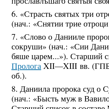
прославлъшаго святыя своя 
6. «Страсть святых три от
(нач.: «Снятии трие отроци
7. «Слово о Данииле проро
сокруши» (нач.: «Сии Дани
бяше царем...»). Старший с
Пролога
XII—XIII вв. (ГПБ,
об.).
8. Даниила пророка суд о С
(нач.: «Бысть муж в Вавило
Старший список в составе 