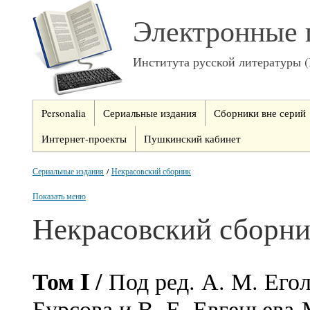
Электронные 
Института русской литературы 
Personalia
Сериальные издания
Сборники вне серий
Интернет-проекты
Пушкинский кабинет
Сериальные издания
/
Некрасовский сборник
Показать меню
Некрасовский сборн
Том I
/ Под ред.
А. М. Егол
Бурсова и В. Е. Евгеньева-