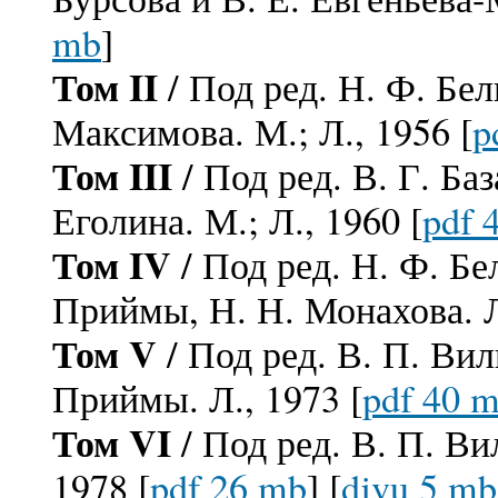
mb
]
Том II
/ Под ред. Н. Ф. Бел
Максимова. М.; Л., 1956 [
p
Том III
/ Под ред. В. Г. Ба
Еголина. М.; Л., 1960 [
pdf 
Том IV
/ Под ред. Н. Ф. Бе
Приймы, Н. Н. Монахова. Л
Том V
/ Под ред. В. П. Ви
Приймы. Л., 1973 [
pdf 40 
Том VI
/ Под ред. В. П. В
1978 [
pdf 26 mb
] [
djvu 5 mb