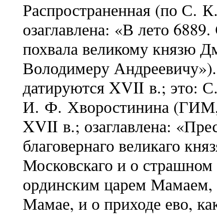
Распространенная (по С. 
озаглавлена: «В лето 6889.
похвала великому князю Д
Володимеру Андреевичу»).
датируются XVII в.; это: С
И. Ф. Хворостинина (ГИМ, 
XVII в.; озаглавлена: «Пре
благовернаго великаго кня
Московскаго и о страшном
ординским царем Мамаем, и
Мамае, и о приходе ево, ка