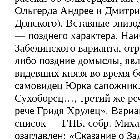
Ольгерда Андрее и Дмитр
Донского). Вставные эпизо
— позднего характера. На
Забелинского варианта, от
либо поздние домыслы, явл
видевших князя во время б
самовидец Юрка сапожник.
Сухоборец…, третий же реч
рече Гридя Хрулец». Вари
список — ГПБ, собр. Михай
озаглавлен: «Сказание о З