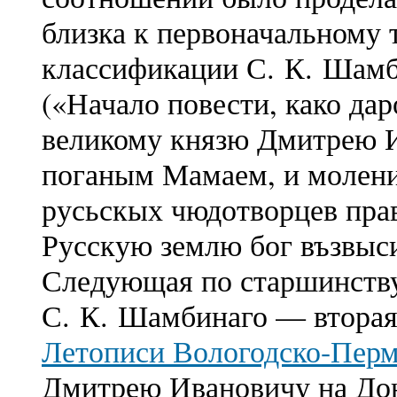
близка к первоначальному 
классификации С. К. Шамб
(«Начало повести, како дар
великому князю Дмитрею 
поганым Мамаем, и молени
русьскых чюдотворцев пра
Русскую землю бог възвыси
Следующая по старшинству
С. К. Шамбинаго — вторая)
Летописи Вологодско-Пер
Дмитрею Ивановичу на До