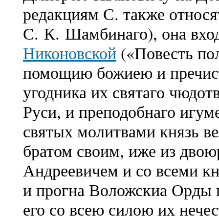
редакциям С. также относя
С. К. Шамбинаго), она вхо
Никоновской
(«Повесть пол
помощию божиею и пречист
угодника их святаго чюдот
Руси, и преподобнаго игум
святых молитвами князь в
братом своим, иже из дво
Андреевичем и со всеми кн
и прогна Воложскиа Орды 
его со всею силою их нечес