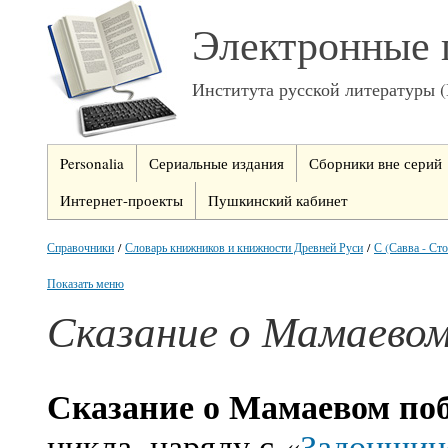
Электронные 
Института русской литературы 
Personalia
Сериальные издания
Сборники вне серий
Интернет-проекты
Пушкинский кабинет
Справочники
/
Словарь книжников и книжности Древней Руси
/
С (Савва - Ст
Показать меню
Сказание о Мамаево
Сказание о Мамаевом по
цикла, наряду с «
Задонщин