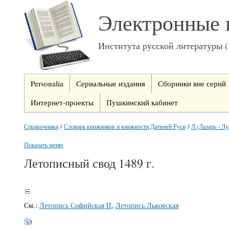
Электронные 
Института русской литературы 
Personalia
Сериальные издания
Сборники вне серий
Интернет-проекты
Пушкинский кабинет
Справочники
/
Словарь книжников и книжности Древней Руси
/
Л (Лазарь - Л
Показать меню
Летописный свод 1489 г.
См.:
Летопись Софийская II
,
Летопись Львовская