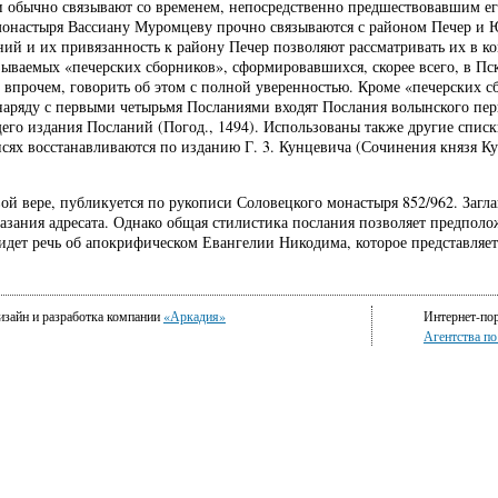
 обычно связывают со временем, непосредственно предшествовавшим его 
 монастыря Вассиану Муромцеву прочно связываются с районом Печер и 
ний и их привязанность к району Печер позволяют рассматривать их в к
азываемых «печерских сборников», сформировавшихся, скорее всего, в П
 впрочем, говорить об этом с полной уверенностью. Кроме «печерских с
 наряду с первыми четырьмя Посланиями входят Послания волынского пери
его издания Посланий (Погод., 1494). Использованы также другие списк
ях восстанавливаются по изданию Г. 3. Кунцевича (Сочинения князя Ку
ой вере, публикуется по рукописи Соловецкого монастыря 852/962. Загла
азания адресата. Однако общая стилистика послания позволяет предполож
 идет речь об апокрифическом Евангелии Никодима, которое представляе
изайн и разработка компании
«Аркадия»
Интернет-по
Агентства п