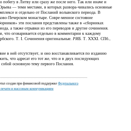
побегу в Литву или сразу же после него. Так или иначе и
Юрьева — теми местами, в которых развора-чивались основные
омплексе и отдельно от Посланий волынского периода. В
сково-Печерском монастыре. Совре-менное состояние
борников» эти послания представлены также в «сборниках
ода, а также отрывки из его переводов и другие сочинения.
и, что оговаривается отдельно в комментарии к каждому
рбского. Т. I. Сочинения оригинальные.
РИБ
.
Т. XXXI. СПб.,
вие в ней отсутствует, и оно восстанавливается по изданию
ить, что адресат его тот же, что и в двух последующих
т собой основную тему первого Послания.
ртал создан при финансовой поддержке
Федерального
о печати и массовым коммуникациям