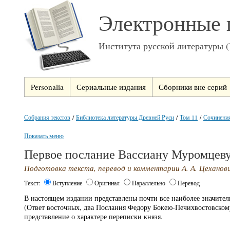
Электронные 
Института русской литературы 
Personalia
Сериальные издания
Сборники вне серий
Собрания текстов
/
Библиотека литературы Древней Руси
/
Том 11
/
Сочинени
Показать меню
Первое послание Вассиану Муромцев
Подготовка текста, перевод и комментарии А. А. Цеханов
Текст:
Вступление
Оригинал
Параллельно
Перевод
В настоящем издании представлены почти все наиболее значите
(Ответ восточных, два Послания Федору Бокею-Печихвостовском
представление о характере переписки князя.