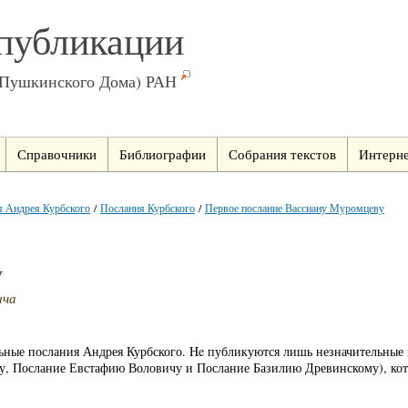
публикации
(Пушкинского Дома) РАН
Справочники
Библиографии
Собрания текстов
Интерне
я Андрея Курбского
/
Послания Курбского
/
Первое послание Вассиану Муромцеву
у
ича
льные послания Андрея Курбского. He публикуются лишь незначительные
у, Послание Евстафию Воловичу и Послание Базилию Древинскому), кот