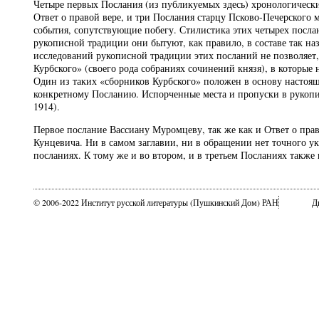
Четыре первых Послания (из публикуемых здесь) хронологически
Ответ о правой вере, и три Послания старцу Псково-Печерского
события, сопутствующие побегу. Стилистика этих четырех посла
рукописной традиции они бытуют, как правило, в составе так н
исследований рукописной традиции этих посланий не позволяет,
Курбского» (своего рода собраниях сочинений князя), в которые
Один из таких «сборников Курбского» положен в основу настоящ
конкретному Посланию. Испорченные места и пропуски в рукопис
1914).
Первое послание Вассиану Муромцеву, так же как и Ответ о прав
Кунцевича. Ни в самом заглавии, ни в обращении нет точного ук
посланиях. К тому же и во втором, и в третьем Посланиях также
© 2006-2022 Институт русской литературы (Пушкинский Дом) РАН
Д