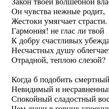
Закон твоей волшебной вла
Он чувства нежные родит,
Жестоки умягчает страсти.
Гармония! не глас ли твой
К добру счастливых убежда
Несчастных душу облегчае
Отрадной, теплою слезой?
Когда б подобить смертный
Невидимый и несравненны
Спокойный сладостный вос
Чем души в горних упоенн