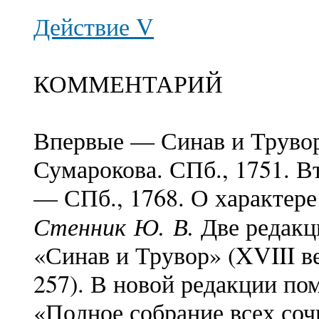
Действие V
КОММЕНТАРИЙ
Впервые — Синав и Трувор
Сумарокова. СПб., 1751. В
— СПб., 1768. О характере
Стенник Ю
.
В
.
Две редакц
«Синав и Трувор» (XVIII в
257). В новой редакции п
«Полное собрание всех сочи