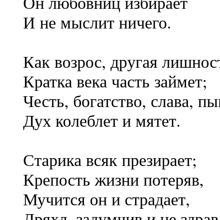
Он любовниц избирает
И не мыслит ничего.
Как возрос, другая лишнос
Кратка века часть займет;
Честь, богатство, слава, п
Дух колеблет и мятет.
Старика всяк презирает;
Крепость жизни потеряв,
Мучится он и страдает,
Дряхл, задумчив и не здрав