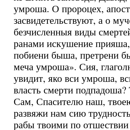
умроша. О пророцех, апост
засвидетельствуют, а о муч
безчисленныя виды смерте
ранами искушение прияша, 
побиени быша, претрени б
меча умроша». Сия, глаголю
увидит, яко вси умроша, в
власть смерти подпадоша? 
Сам, Спасителю наш, твое
развяжи нам сию трудность
рабы твоими по отшествии 