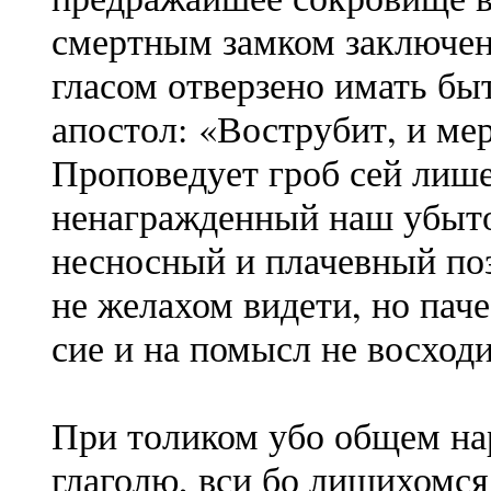
смертным замком заключено
гласом отверзено имать быт
апостол: «Вострубит, и ме
Проповедует гроб сей лише
ненагражденный наш убыток
несносный и плачевный поз
не желахом видети, но пач
сие и на помысл не восходи
При толиком убо общем на
глаголю, вси бо лишихомся