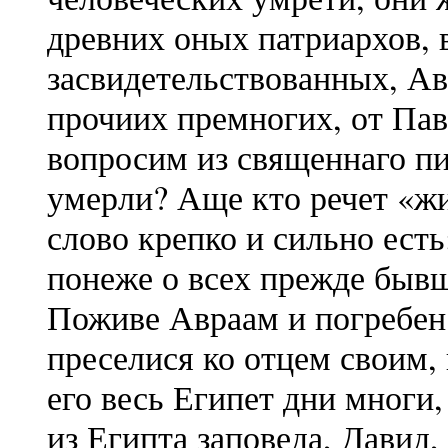
древних оных патриархов, 
засвидетельствованных, Ав
прочиих премногих, от Пав
вопросим из священнаго пи
умерли? Аще кто речет «жи
слово крепко и сильно есть
понеже о всех прежде бывш
Поживе Авраам и погребен
преселися ко отцем своим,
его весь Египет дни многи
из Египта заповеда, Давид