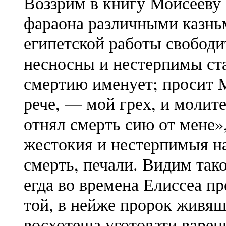
Воззрим в книгу Моисееву 
фараона различными казньми
египетской работы свободи
несносны и нестерпимы ст
смертию именует; просит 
рече, — мой грех, и молит
отнял смерть сию от мене»,
жестокия и нестерпимыя на
смерть, печали. Видим тако
егда во времена Елиссеа п
той, в нейже пророк живяш
восхотеша уготовати варен