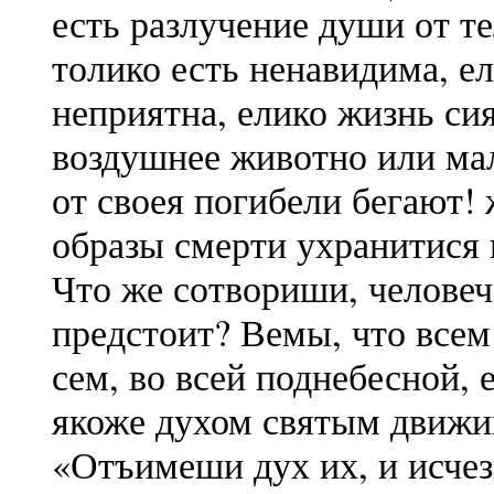
есть разлучение души от т
толико есть ненавидима, е
неприятна, елико жизнь си
воздушнее животно или мал
от своея погибели бегают!
образы смерти ухранитися
Что же сотвориши, человеч
предстоит? Вемы, что всем
сем, во всей поднебесной,
якоже духом святым движим
«Отъимеши дух их, и исчез