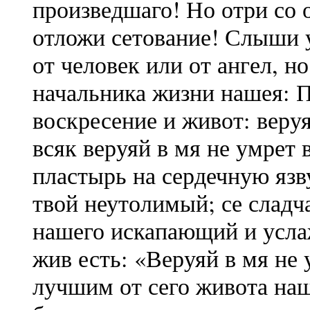
произведшаго! Но отри со 
отложи сетование! Слыши 
от человек или от ангел, н
начальника жизни нашея: П
воскресение и живот: веруя
всяк веруяй в мя не умрет 
пластырь на сердечную язву
твой неутолимый; се сладч
нашего искапающий и усла
жив есть: «Веруяй в мя не
лучшим от сего живота наш