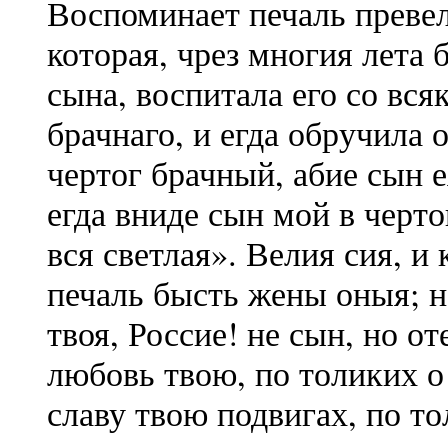
Воспоминает печаль преве
которая, чрез многия лета
сына, воспитала его со вс
брачнаго, и егда обручила о
чертог брачный, абие сын 
егда вниде сын мой в черто
вся светлая». Велия сия, и 
печаль бысть жены оныя; 
твоя, Россие! не сын, но от
любовь твою, по толиких о
славу твою подвигах, по то