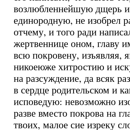
возлюбленнейшую дщерь из
единородную, не изобрел р
отчему, и того ради напис
жертвеннице оном, главу 
всю покровену, изъявляя, я
никоеюже хитростию и иск
на разсуждение, да всяк ра
в сердце родительском и ка
исповедую: невозможно изо
разве вместо покрова на гл
твоих, малое сие изреку сл