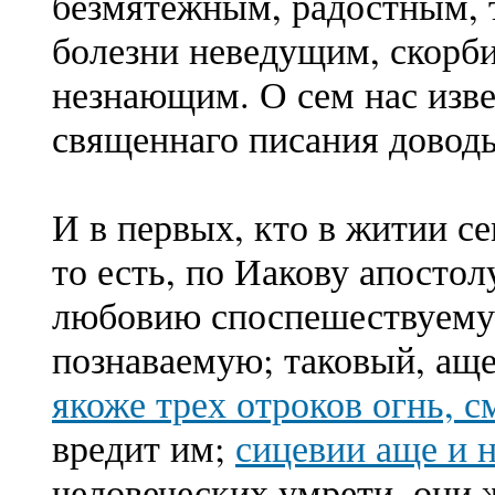
безмятежным, радостным, 
болезни неведущим, скорб
незнающим. О сем нас изве
священнаго писания довод
И в первых, кто в житии с
то есть, по Иакову апосто
любовию споспешествуемую
познаваемую; таковый, аще
якоже трех отроков огнь, с
вредит им;
сицевии аще и 
человеческих умрети, они 