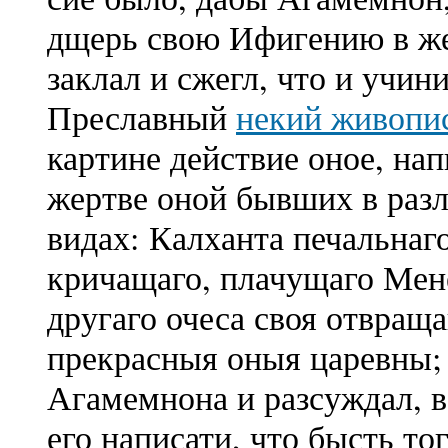
дщерь свою Ифигению в же
заклал и сжегл, что и учин
Преславный
некий живопи
картине действие оное, на
жертве оной бывших в раз
видах: Калханта печальнаг
кричащаго, плачущаго Мен
другаго очеса своя отвращ
прекрасныя оныя царевны; 
Агамемнона и разсуждал, в
его написати, что бысть то