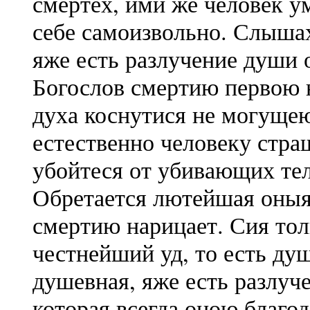
смертех, ими же человек у
себе самоизвольно. Слыша
яже есть разлучение души 
Богослов смертию первою 
духа коснутися не могущею
естественно человеку стра
убойтеся от убивающих те
Обретается лютейшая оныя
смертию нарицает. Сия то
честнейший уд, то есть душ
душевная, яже есть разлуч
которая всегда оною благо