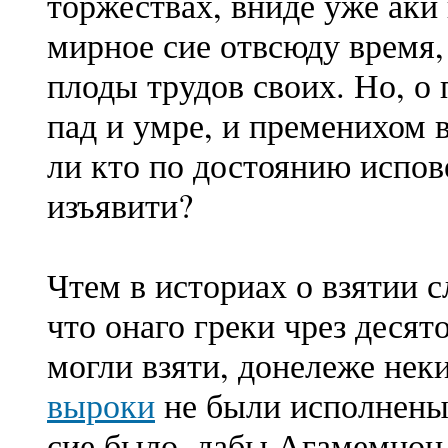
торжествах, вниде уже аки 
мирное сие отвсюду время,
плоды трудов своих. Но, о 
пад и умре, и пременихом в
ли кто по достоянию испов
изъявити?
Чтем в историах о взятии с
что онаго греки чрез десят
могли взяти, донележе нек
выроки
не были исполнены
сие было, дабы Агамемнон,