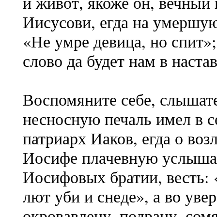
и живот, якоже он, вечный 
Иисусови, егда на умершую
«Не умре девица, но спит»
слово да будет нам в наста
Воспомяните себе, слышате
несносную печаль имел в с
патриарх Иаков, егда о во
Иосифе плачевную услышал
Иосифовых братии, весть:
лют уби и снеде», а во уве
окровавлену, подрану, сом