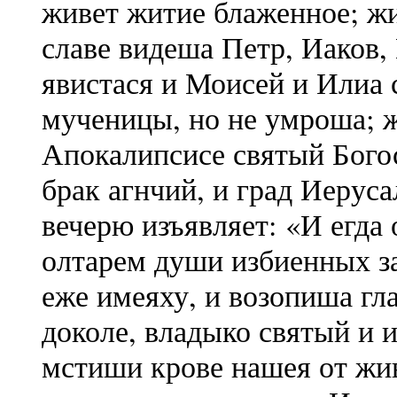
живет житие блаженное; жи
славе видеша Петр, Иаков,
явистася и Моисей и Илиа
мученицы, но не умроша; ж
Апокалипсисе святый Бого
брак агнчий, и град Иеру
вечерю изъявляет: «И егда 
олтарем души избиенных за
еже имеяху, и возопиша гл
доколе, владыко святый и 
мстиши крове нашея от жи