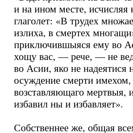
и на ином месте, исчисляя
глаголет: «В трудех множае
излиха, в смертех многащи»
приключившыяся ему во Ас
хощу вас, — рече, — не ве
во Асии, яко не надеятися 
осуждение смерти имехом, 
возставляющаго мертвыя, и
избавил ны и избавляет».
Собственнее же, общая все