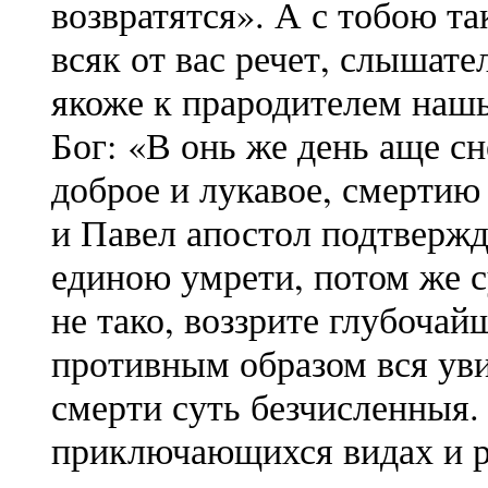
возвратятся». А с тобою та
всяк от вас речет, слышате
якоже к прародителем наш
Бог: «В онь же день аще сн
доброе и лукавое, смертию 
и Павел апостол подтвержд
единою умрети, потом же с
не тако, воззрите глубочай
противным образом вся увид
смерти суть безчисленныя.
приключающихся видах и р