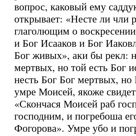
вопрос, каковый ему садду
открывает: «Несте ли чли 
глаголющим о воскресении
и Бог Исааков и Бог Иаковл
Бог живых», аки бы рекл: н
мертвых, но той есть Бог 
несть Бог Бог мертвых, но 
умре Моисей, якоже свидет
«Скончася Моисей раб гос
господним, и погребоша ег
Фогорова». Умре убо и пог