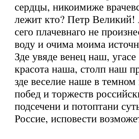
сердцы, никоимиже врачев
лежит кто? Петр Великий!
сего плачевнаго не произне
воду и очима моима источн
Зде увяде венец наш, угас
красота наша, столп наш п
зде веселие наше в темном
побед и торжеств российс
подсечени и потоптани суть
Россие, исповести возможе