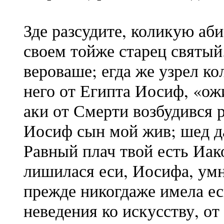
Зде разсудите, коликую аби
своем тойже старец святый
вероваше; егда же узрел ко
него от Египта Иосиф, «ожи
аки от Смерти возбудився р
Иосиф сын мой жив; шед да
Равный плач твой есть Иак
лишилася еси, Иосифа, умн
прежде никогдаже имела еси
неведения ко искусству, от