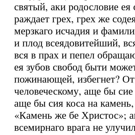
святый, аки родословие ея
раждает грех, грех же сод
мерзкаго исчадия и фамил
и плод всеядовитейший, в
вся в прах и пепел обраща
ея зубов свобод быти может
пожинающей, избегнет? От
человеческому, аще бы сие
аще бы сия коса на камень,
«Камень же бе Христос»; а
всемирнаго врага не улучил