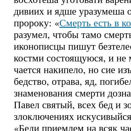
дивиих и ядше уразумеша 
пророку:
«
Смерть есть в к
разумел, чтобы тамо смерть
иконописцы пишут безтел
костми состоящуюся, и не 
чается накипело, но сие из
бедство, отрава, яд, погиб
знаменования смерти дозна
Павел святый, всех бед и з
злоключениях искусивыйся,
«Беди приемлем на всяк ча