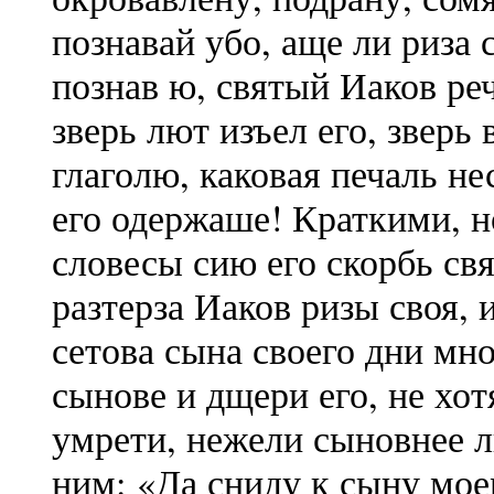
познавай убо, аще ли риза 
познав ю, святый Иаков реч
зверь лют изъел его, звер
глаголю, каковая печаль не
его одержаше! Краткими, н
словесы сию его скорбь св
разтерза Иаков ризы своя, 
сетова сына своего дни мно
сынове и дщери его, не х
умрети, нежели сыновнее л
ним: «Да сниду к сыну моем