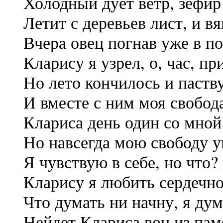
Холодный дует ветр, зефир 
Летит с деревьев лист, и вя
Вчера овец погнав уже в по
Кларису я узрел, о, час, пр
Но лето кончилось и паству
И вместе с ним моя свобода
Клариса день один со мной
Но навсегда мою свободу у
Я чувствую в себе, но что?
Кларису я любить сердечн
Что думать ни начну, я дум
Нейдет Клариса вон из пам