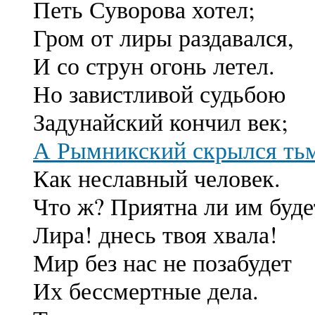
Петь Суворова хотел;
Гром от лиры раздавался,
И со струн огонь летел.
Но завистливой судьбою
Задунайский кончил век;
А Рымникский скрылся ть
Как неславный человек.
Что ж? Приятна ли им буде
Лира! днесь твоя хвала!
Мир без нас не позабудет
Их бессмертные дела.