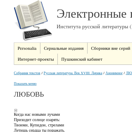
Электронные 
Института русской литературы 
Personalia
Сериальные издания
Сборники вне серий
Интернет-проекты
Пушкинский кабинет
Собрания текстов
/
Русская литература. Век XVIII. Лирика
/
Анонимное
/
ЛЮ
Показать меню
ЛЮБОВЬ
Когда нас новыми лучами
Приходит солнце озарять:
Твоими, Купидон, стрелами
Летишь сердца ты поражать.