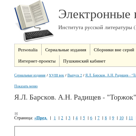
Электронные 
Института русской литературы 
Personalia
Сериальные издания
Сборники вне серий
Интернет-проекты
Пушкинский кабинет
Сериальные издания
/
XVIII век
/
Выпуск 2
/
Я.Л. Барсков. А.Н. Радищев - "
Показать меню
Я.Л. Барсков. А.Н. Радищев - "Торжок
«Пред.
Страница:
|
1
|
2
|
3
|
4
|
5
|
6
|
7
|
8
|
9
|
10
|
11