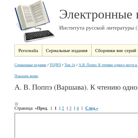
Электронные 
Института русской литературы 
Personalia
Сериальные издания
Сборники вне серий
Сериальные издания
/
ТОДРЛ
/
Том 24
/
А.В. Поппэ. К чтению одного места в 
Показать меню
А. В. Поппэ (Варшава). К чтению одно
«Пред.
1
След.»
Страница:
|
|
2
|
3
|
4
|