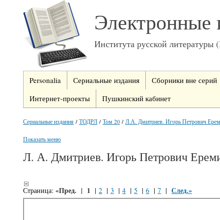
Электронные 
Института русской литературы 
Personalia
Сериальные издания
Сборники вне серий
Интернет-проекты
Пушкинский кабинет
Сериальные издания
/
ТОДРЛ
/
Том 20
/
Л.А. Дмитриев. Игорь Петрович Ерем
Показать меню
Л. А. Дмитриев. Игорь Петрович Ерем
«Пред.
1
След.»
Страница:
|
|
2
|
3
|
4
|
5
|
6
|
7
|