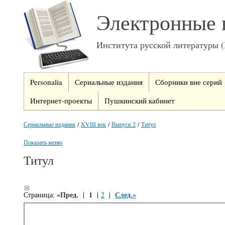
Электронные 
Института русской литературы 
Personalia
Сериальные издания
Сборники вне серий
Интернет-проекты
Пушкинский кабинет
Сериальные издания
/
XVIII век
/
Выпуск 2
/
Титул
Показать меню
Титул
«Пред.
1
След.»
Страница:
|
|
2
|