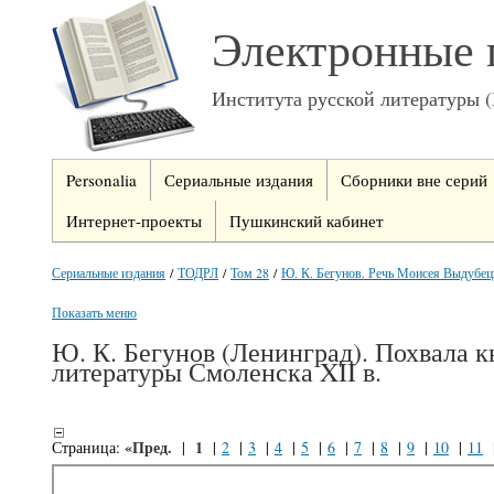
Электронные 
Института русской литературы 
Personalia
Сериальные издания
Сборники вне серий
Интернет-проекты
Пушкинский кабинет
Сериальные издания
/
ТОДРЛ
/
Том 28
/
Ю. К. Бегунов. Речь Моисея Выдубецк
Показать меню
Ю. К. Бегунов (Ленинград). Похвала 
литературы Смоленска XII в.
«Пред.
1
Страница:
|
|
2
|
3
|
4
|
5
|
6
|
7
|
8
|
9
|
10
|
11