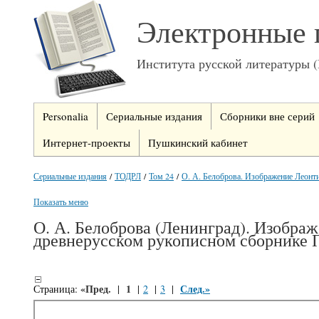
Электронные 
Института русской литературы 
Personalia
Сериальные издания
Сборники вне серий
Интернет-проекты
Пушкинский кабинет
Сериальные издания
/
ТОДРЛ
/
Том 24
/
О. А. Белоброва. Изображение Леонт
Показать меню
О. А. Белоброва (Ленинград). Изобра
древнерусском рукописном сборнике 
«Пред.
1
След.»
Страница:
|
|
2
|
3
|