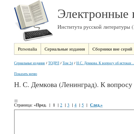
Электронные 
Института русской литературы 
Personalia
Сериальные издания
Сборники вне серий
Сериальные издания
/
ТОДРЛ
/
Том 24
/
Н.С. Демкова. К вопросу об истоках ..
Показать меню
Н. С. Демкова (Ленинград). К вопрос
«Пред.
1
След.»
Страница:
|
|
2
|
3
|
4
|
5
|