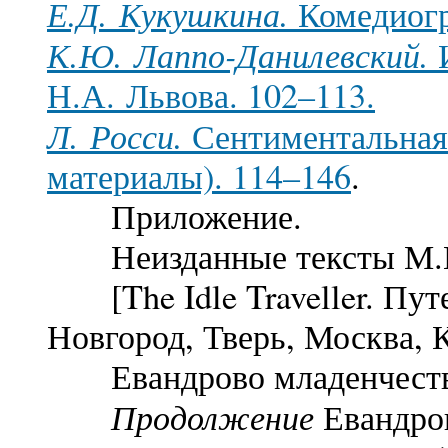
Е.Д. Кукушкина.
Комедиогр
К.Ю. Лаппо-Данилевский.
И
Н.А. Львова. 102–113.
Л. Росси.
Сентиментальная
материалы). 114–146
.
Приложение.
Неизданные тексты М.Н
[The Idle Traveller. Путе
Новгород, Тверь, Москва, К
Евандрово младенчество.
Продолжение
Евандров