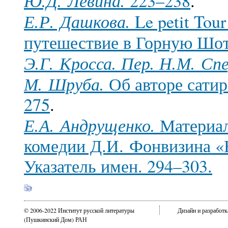
Ю.Д. Левина.
223–238
.
Е.Р. Дашкова.
Le petit Tou
путешествие в Горную Шо
Э.Г. Кросса. Пер. Н.М. Сп
М. Шруба.
Об авторе сати
275
.
Е.А. Андрущенко.
Материал
комедии Д.И. Фонвизина «
Указатель имен. 294–303.
© 2006-2022 Институт русской литературы
Дизайн и разработ
(Пушкинский Дом) РАН