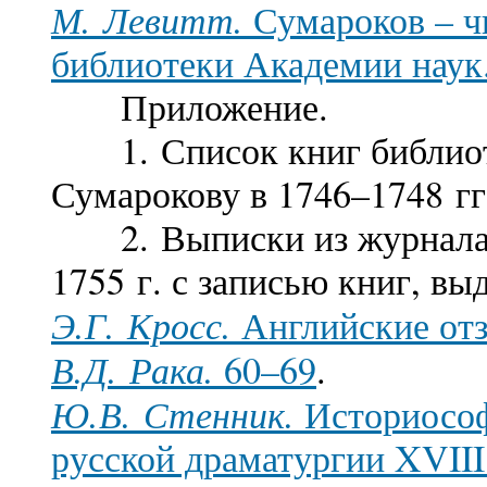
М. Левитт.
Сумароков – ч
библиотеки Академии наук
Приложение.
1. Список книг библиот
Сумарокову в 1746–1748 гг
2. Выписки из журнала 
1755 г. с записью книг, в
Э.Г. Кросс.
Английские отз
В.Д. Рака.
60–69
.
Ю.В. Стенник.
Историософ
русской драматургии XVIII