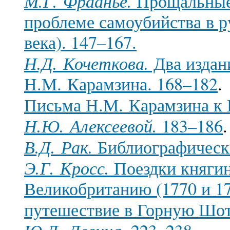
М.Г. Фраанье.
Прощальные
проблеме самоубийства в р
века). 147–167.
Н.Д. Кочеткова.
Два издан
Н.М. Карамзина. 168–182
.
Письма Н.М. Карамзина к 
Н.Ю. Алексеевой.
183–186
.
В.Д. Рак.
Библиографически
Э.Г. Кросс.
Поездки княгин
Великобританию (1770 и 17
путешествие в Горную Шот