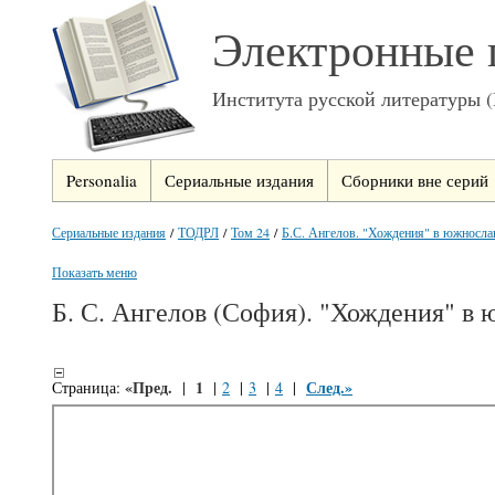
Электронные 
Института русской литературы 
Personalia
Сериальные издания
Сборники вне серий
Сериальные издания
/
ТОДРЛ
/
Том 24
/
Б.С. Ангелов. "Хождения" в южнослав
Показать меню
Б. С. Ангелов (София). "Хождения" в 
«Пред.
1
След.»
Страница:
|
|
2
|
3
|
4
|