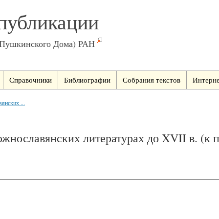
публикации
(Пушкинского Дома) РАН
Справочники
Библиографии
Собрания текстов
Интерне
янских ...
южнославянских литературах до XVII в. (к 