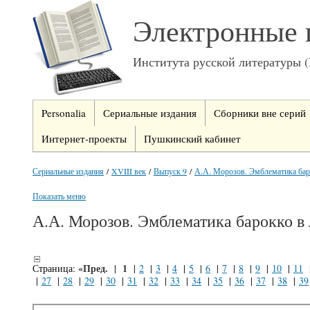
Электронные 
Института русской литературы 
Personalia
Сериальные издания
Сборники вне серий
Интернет-проекты
Пушкинский кабинет
Сериальные издания
/
XVIII век
/
Выпуск 9
/
А.А. Морозов. Эмблематика баро
Показать меню
А.А. Морозов. Эмблематика барокко в 
«Пред.
1
Страница:
|
|
2
|
3
|
4
|
5
|
6
|
7
|
8
|
9
|
10
|
11
|
27
|
28
|
29
|
30
|
31
|
32
|
33
|
34
|
35
|
36
|
37
|
38
|
39