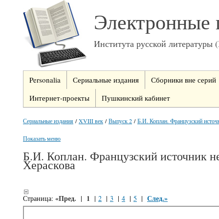
Электронные 
Института русской литературы 
Personalia
Сериальные издания
Сборники вне серий
Интернет-проекты
Пушкинский кабинет
Сериальные издания
/
XVIII век
/
Выпуск 2
/
Б.И. Коплан. Французский источн
Показать меню
Б.И. Коплан. Французский источник 
Хераскова
«Пред.
1
След.»
Страница:
|
|
2
|
3
|
4
|
5
|