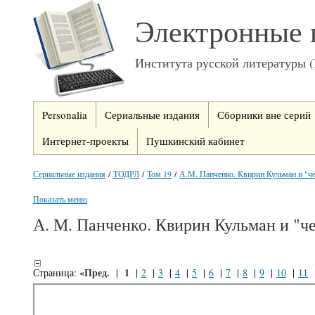
Электронные 
Института русской литературы 
Personalia
Сериальные издания
Сборники вне серий
Интернет-проекты
Пушкинский кабинет
Сериальные издания
/
ТОДРЛ
/
Том 19
/
А.М. Панченко. Квирин Кульман и "ч
Показать меню
А. М. Панченко. Квирин Кульман и "ч
«Пред.
1
Страница:
|
|
2
|
3
|
4
|
5
|
6
|
7
|
8
|
9
|
10
|
11