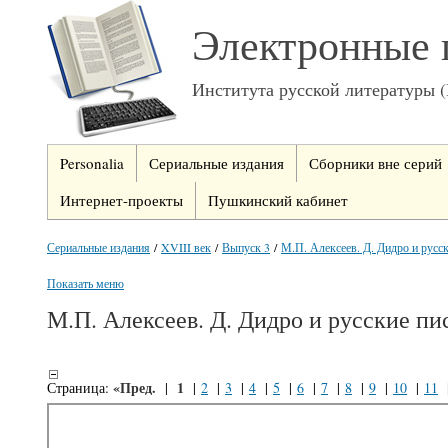
Электронные 
Института русской литературы 
Personalia
Сериальные издания
Сборники вне серий
Интернет-проекты
Пушкинский кабинет
Сериальные издания
/
XVIII век
/
Выпуск 3
/
М.П. Алексеев. Д. Дидро и русск
Показать меню
М.П. Алексеев. Д. Дидро и русские пи
«Пред.
1
Страница:
|
|
2
|
3
|
4
|
5
|
6
|
7
|
8
|
9
|
10
|
11