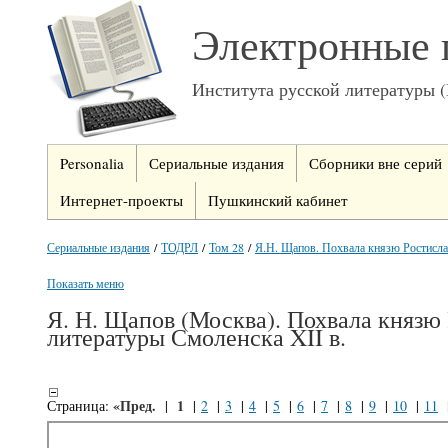
Электронные 
Института русской литературы 
Personalia
Сериальные издания
Сборники вне серий
Интернет-проекты
Пушкинский кабинет
Сериальные издания
/
ТОДРЛ
/
Том 28
/
Я.Н. Щапов. Похвала князю Ростислав
Показать меню
Я. Н. Щапов (Москва). Похвала князю
литературы Смоленска XII в.
«Пред.
1
Страница:
|
|
2
|
3
|
4
|
5
|
6
|
7
|
8
|
9
|
10
|
11