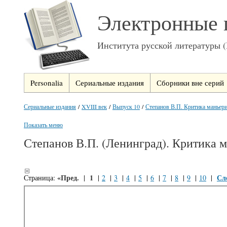
Электронные 
Института русской литературы 
Personalia
Сериальные издания
Сборники вне серий
Сериальные издания
/
XVIII век
/
Выпуск 10
/
Степанов В.П. Критика маньери
Показать меню
Степанов В.П. (Ленинград). Критика 
«Пред.
1
Сл
Страница:
|
|
2
|
3
|
4
|
5
|
6
|
7
|
8
|
9
|
10
|