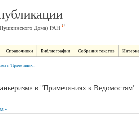
публикации
(Пушкинского Дома) РАН
Справочники
Библиографии
Собрания текстов
Интерне
зма в "Примечаниях...
маньеризма в "Примечаниях к Ведомостям"
ед.»