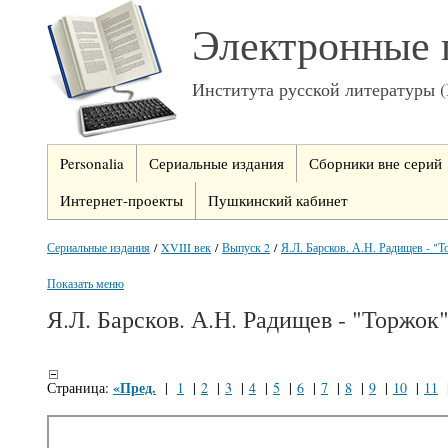
Электронные 
Института русской литературы 
Personalia
Сериальные издания
Сборники вне серий
Интернет-проекты
Пушкинский кабинет
Сериальные издания
/
XVIII век
/
Выпуск 2
/
Я.Л. Барсков. А.Н. Радищев - "
Показать меню
Я.Л. Барсков. А.Н. Радищев - "Торжок
«Пред.
Страница:
|
1
|
2
|
3
|
4
|
5
|
6
|
7
|
8
|
9
|
10
|
11