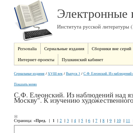
Электронные 
Института русской литературы 
Personalia
Сериальные издания
Сборники вне серий
Интернет-проекты
Пушкинский кабинет
Сериальные издания
/
XVIII век
/
Выпуск 3
/
С.Ф. Елеонский. Из наблюдений 
Показать меню
С.Ф. Елеонский. Из наблюдений над я
Москву". К изучению художественного
«Пред.
1
Страница:
|
|
2
|
3
|
4
|
5
|
6
|
7
|
8
|
9
|
10
|
11