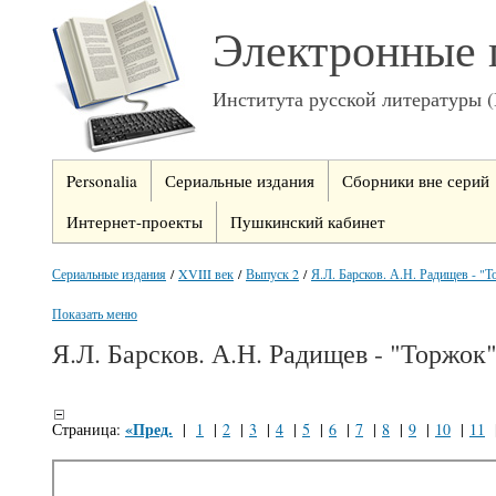
Электронные 
Института русской литературы 
Personalia
Сериальные издания
Сборники вне серий
Интернет-проекты
Пушкинский кабинет
Сериальные издания
/
XVIII век
/
Выпуск 2
/
Я.Л. Барсков. А.Н. Радищев - "
Показать меню
Я.Л. Барсков. А.Н. Радищев - "Торжок
«Пред.
Страница:
|
1
|
2
|
3
|
4
|
5
|
6
|
7
|
8
|
9
|
10
|
11