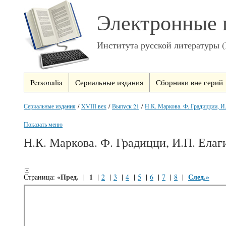
Электронные 
Института русской литературы 
Personalia
Сериальные издания
Сборники вне серий
Сериальные издания
/
XVIII век
/
Выпуск 21
/
Н.К. Маркова. Ф. Градицции, И.
Показать меню
Н.К. Маркова. Ф. Градицци, И.П. Елаг
«Пред.
1
След.»
Страница:
|
|
2
|
3
|
4
|
5
|
6
|
7
|
8
|