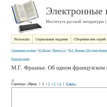
Электронные 
Института русской литературы 
Personalia
Сериальные издания
Сборники вне серий
Сериальные издания
/
XVIII век
/
Выпуск 21
/
М.Г. Фраанье. Об одном францу
Показать меню
М.Г. Фраанье. Об одном французском
«Пред.
1
След.»
Страница:
|
|
2
|
3
|
4
|