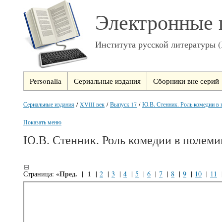
Электронные 
Института русской литературы 
Personalia
Сериальные издания
Сборники вне серий
Сериальные издания
/
XVIII век
/
Выпуск 17
/
Ю.В. Стенник. Роль комедии в 
Показать меню
Ю.В. Стенник. Роль комедии в полемик
«Пред.
1
Страница:
|
|
2
|
3
|
4
|
5
|
6
|
7
|
8
|
9
|
10
|
11