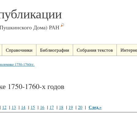
публикации
(Пушкинского Дома) РАН
Справочники
Библиографии
Собрания текстов
Интерне
полемике 1750-1760гг.
е 1750-1760-х годов
След.»
|
12
|
13
|
14
|
15
|
16
|
17
|
18
|
19
|
20
|