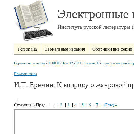
Электронные 
Института русской литературы 
Personalia
Сериальные издания
Сборники вне серий
Сериальные издания
/
ТОДРЛ
/
Том 12
/
И.П.Еремин. К вопросу о жанровой пр
Показать меню
И.П. Еремин. К вопросу о жанровой п
«Пред.
1
След.»
Страница:
|
|
2
|
3
|
4
|
5
|
6
|
7
|