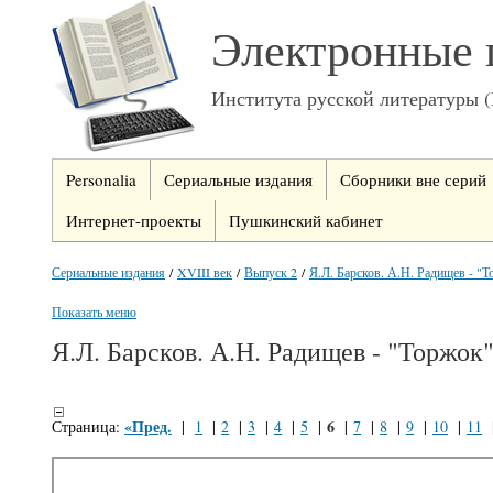
Электронные 
Института русской литературы 
Personalia
Сериальные издания
Сборники вне серий
Интернет-проекты
Пушкинский кабинет
Сериальные издания
/
XVIII век
/
Выпуск 2
/
Я.Л. Барсков. А.Н. Радищев - "
Показать меню
Я.Л. Барсков. А.Н. Радищев - "Торжок
«Пред.
6
Страница:
|
1
|
2
|
3
|
4
|
5
|
|
7
|
8
|
9
|
10
|
11