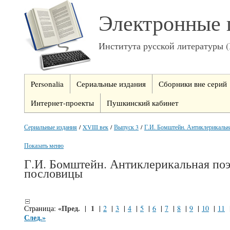
Электронные 
Института русской литературы 
Personalia
Сериальные издания
Сборники вне серий
Интернет-проекты
Пушкинский кабинет
Сериальные издания
/
XVIII век
/
Выпуск 3
/
Г.И. Бомштейн. Антиклерикальн
Показать меню
Г.И. Бомштейн. Антиклерикальная поэ
пословицы
«Пред.
1
Страница:
|
|
2
|
3
|
4
|
5
|
6
|
7
|
8
|
9
|
10
|
11
След.»