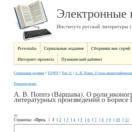
Электронные 
Института русской литературы 
Personalia
Сериальные издания
Сборники вне серий
Интернет-проекты
Пушкинский кабинет
Сериальные издания
/
ТОДРЛ
/
Том 22
/
А. В. Поппэ. О роли иконографическ
Показать меню
А. В. Поппэ (Варшава). О роли иконо
литературных произведений о Борисе 
«Пред.
1
Страница:
|
|
2
|
3
|
4
|
5
|
6
|
7
|
8
|
9
|
10
|
11