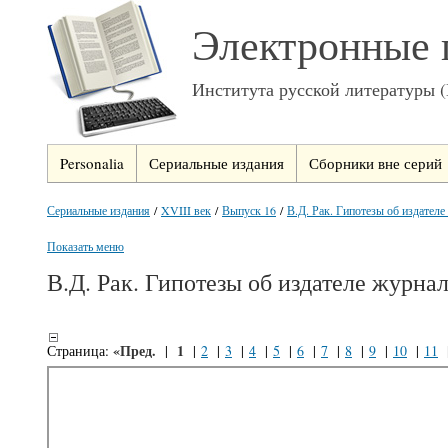
Электронные 
Института русской литературы 
Personalia
Сериальные издания
Сборники вне серий
Сериальные издания
/
XVIII век
/
Выпуск 16
/
В.Д. Рак. Гипотезы об издател
Показать меню
В.Д. Рак. Гипотезы об издателе журна
«Пред.
1
Страница:
|
|
2
|
3
|
4
|
5
|
6
|
7
|
8
|
9
|
10
|
11