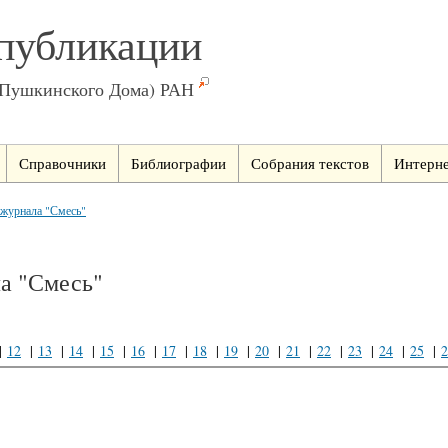
публикации
(Пушкинского Дома) РАН
Справочники
Библиографии
Собрания текстов
Интерне
е журнала "Смесь"
ла "Смесь"
|
12
|
13
|
14
|
15
|
16
|
17
|
18
|
19
|
20
|
21
|
22
|
23
|
24
|
25
|
2