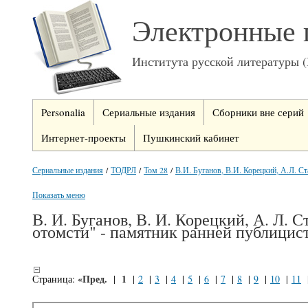
Электронные 
Института русской литературы 
Personalia
Сериальные издания
Сборники вне серий
Интернет-проекты
Пушкинский кабинет
Сериальные издания
/
ТОДРЛ
/
Том 28
/
В.И. Буганов, В.И. Корецкий, А.Л. Ст
Показать меню
В. И. Буганов, В. И. Корецкий, А. Л. 
отомсти" - памятник ранней публицис
«Пред.
1
Страница:
|
|
2
|
3
|
4
|
5
|
6
|
7
|
8
|
9
|
10
|
11