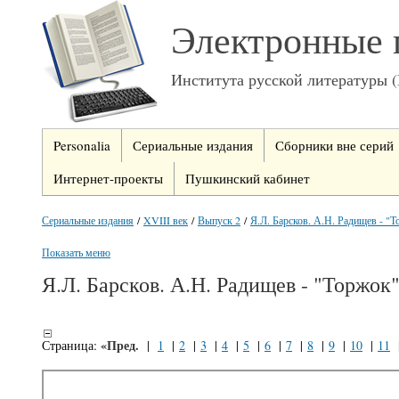
Электронные 
Института русской литературы 
Personalia
Сериальные издания
Сборники вне серий
Интернет-проекты
Пушкинский кабинет
Сериальные издания
/
XVIII век
/
Выпуск 2
/
Я.Л. Барсков. А.Н. Радищев - "
Показать меню
Я.Л. Барсков. А.Н. Радищев - "Торжок
«Пред.
Страница:
|
1
|
2
|
3
|
4
|
5
|
6
|
7
|
8
|
9
|
10
|
11