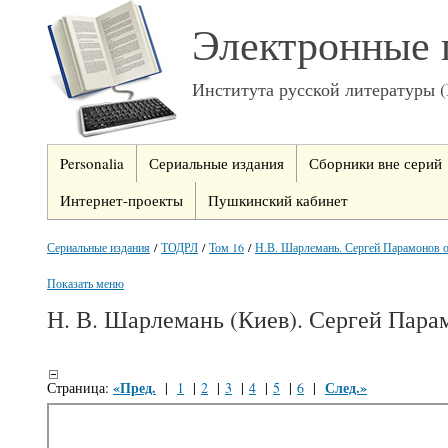
Электронные 
Института русской литературы 
Personalia
Сериальные издания
Сборники вне серий
Интернет-проекты
Пушкинский кабинет
Сериальные издания
/
ТОДРЛ
/
Том 16
/
Н.В. Шарлемань. Сергей Парамонов о 
Показать меню
Н. В. Шарлемань (Киев). Сергей Парам
«Пред.
След.»
Страница:
|
1
|
2
|
3
|
4
|
5
|
6
|