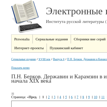
Электронные 
Института русской литературы 
Personalia
Сериальные издания
Сборники вне серий
Интернет-проекты
Пушкинский кабинет
Сериальные издания
/
XVIII век
/
Выпуск 8
/
П.Н. Берков. Державин и Карамзи
Показать меню
П.Н. Берков. Державин и Карамзин в и
начала XIX века
«Пред.
1
Страница:
|
|
2
|
3
|
4
|
5
|
6
|
7
|
8
|
9
|
10
|
11